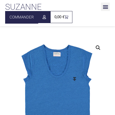
SUZANNE
0,00
€
COMMANDER