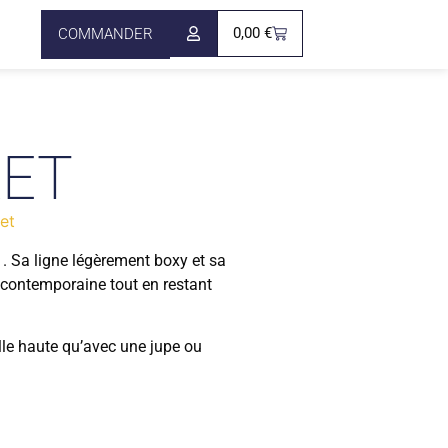
0,00
€
COMMANDER
KET
et
 . Sa ligne légèrement boxy et sa
contemporaine tout en restant
lle haute qu’avec une jupe ou