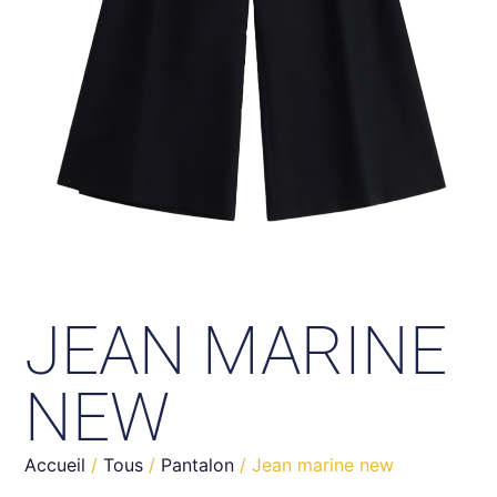
JEAN MARINE
NEW
Accueil
/
Tous
/
Pantalon
/ Jean marine new