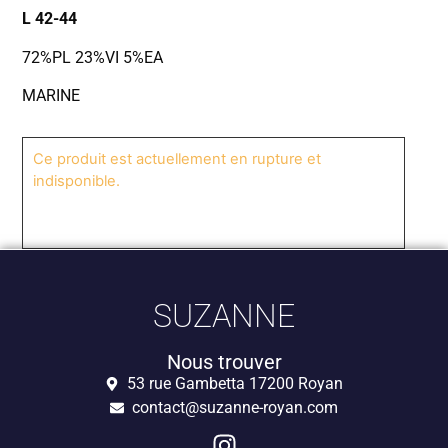
L 42-44
72%PL 23%VI 5%EA
MARINE
Ce produit est actuellement en rupture et
indisponible.
SUZANNE
Nous trouver
53 rue Gambetta 17200 Royan
contact@suzanne-royan.com