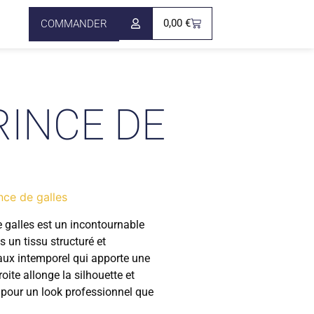
0,00
€
COMMANDER
RINCE DE
nce de galles
 galles est un incontournable
un tissu structuré et
eaux intemporel qui apporte une
oite allonge la silhouette et
n pour un look professionnel que