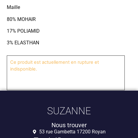
Maille
80% MOHAIR
17% POLIAMID
3% ELASTHAN
Ce produit est actuellement en rupture et
indisponible.
SUZANNE
Nous trouver
53 rue Gambetta 17200 Royan