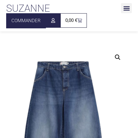
SUZANNE
0,00
€
COMMANDER